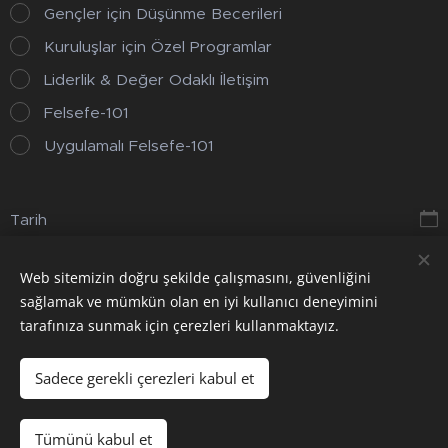
Gençler için Düşünme Becerileri
Kuruluşlar için Özel Programlar
Liderlik & Değer Odaklı İletişim
Felsefe-101
Uygulamalı Felsefe-101
Tarih
Web sitemizin doğru şekilde çalışmasını, güvenliğini
Gönder
sağlamak ve mümkün olan en iyi kullanıcı deneyimini
tarafınıza sunmak için çerezleri kullanmaktayız.
Sadece gerekli çerezleri kabul et
Çerezler
Diller
Tümünü kabul et