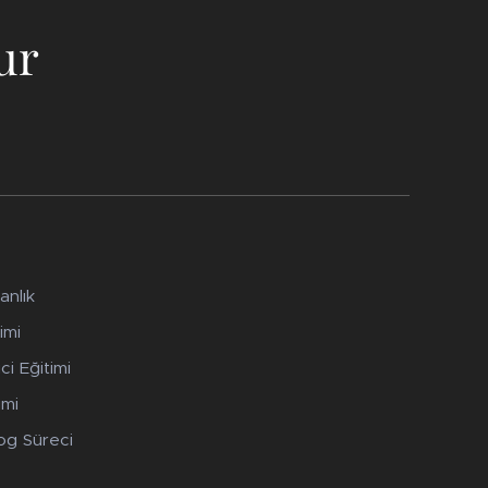
ur
anlık
imi
ci Eğitimi
imi
log Süreci