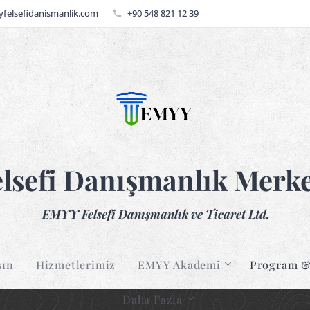
felsefidanismanlik.com
+90 548 821 12 39
elsefi Danışmanlık Merke
EMYY Felsefi Danışmanlık ve Ticaret Ltd.
şın
Hizmetlerimiz
EMYY Akademi
Program &
Daha Fazla