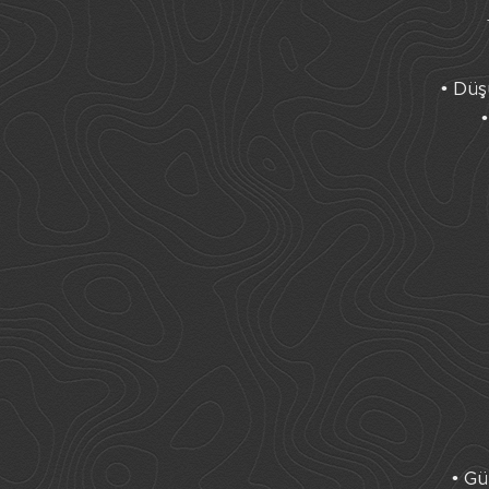
• Düş
• Gü