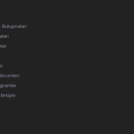
 Buluşmaları
ları
lar
ı
ri
ecerileri
ogramlar
İletişim