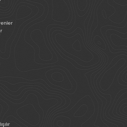
?
yenler
r
şılır