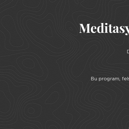
Meditasy
D
Bu program, felse