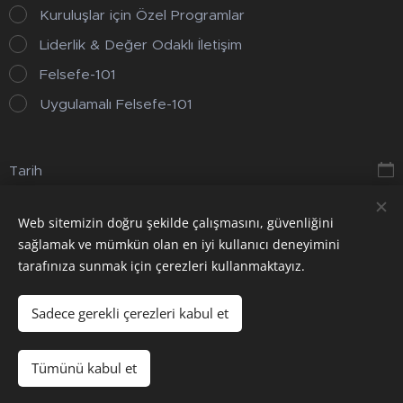
Kuruluşlar için Özel Programlar
Liderlik & Değer Odaklı İletişim
Felsefe-101
Uygulamalı Felsefe-101
Tarih
Web sitemizin doğru şekilde çalışmasını, güvenliğini
Gönder
sağlamak ve mümkün olan en iyi kullanıcı deneyimini
tarafınıza sunmak için çerezleri kullanmaktayız.
Sadece gerekli çerezleri kabul et
Çerezler
Diller
Tümünü kabul et
Türkçe
English